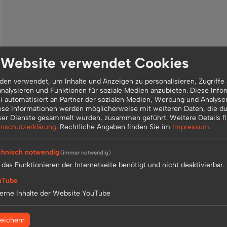
 Website verwendet Cookies
en verwendet, um Inhalte und Anzeigen zu personalisieren, Zugriffe 
nalysieren und Funktionen für soziale Medien anzubieten. Diese Info
 automatisiert an Partner der sozialen Medien, Werbung und Analyse
ese Informationen werden möglicherweise mit weiteren Daten, die du
ser Dienste gesammelt wurden, zusammen geführt.
Weitere Details f
nschutzerklärung
.
Rechtliche Angaben finden Sie im
Impressum
.
hnisch notwendig
(immer notwendig)
 das Funktionieren der Internetseite benötigt und nicht deaktivierbar.
uTube
erne Inhalte der Website YouTube
eichern