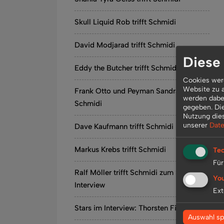
Skull Liquid Rob trifft Schmidi
David Modjarad trifft Schmidi
Diese
Eddy the Butcher trifft Schmidi
Cookies werd
Website zu a
Frank Otto und Peyman Sandra treffen
werden dabei
Schmidi
gegeben. Di
Nutzung die
unserer
Date
Dave Kaufmann trifft Schmidi
Markus Krebs trifft Schmidi
Tec
Für
Ralf Möller trifft Schmidi zum Star-
Yo
Interview
Ext
Stars im Interview: Thorsten Fink
Auswahl sp