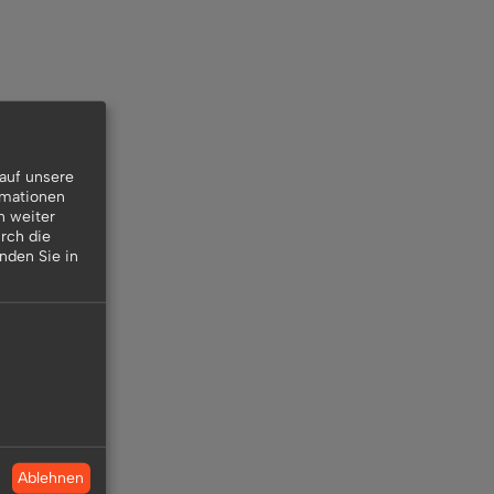
auf unsere
rmationen
n weiter
rch die
inden Sie in
Ablehnen