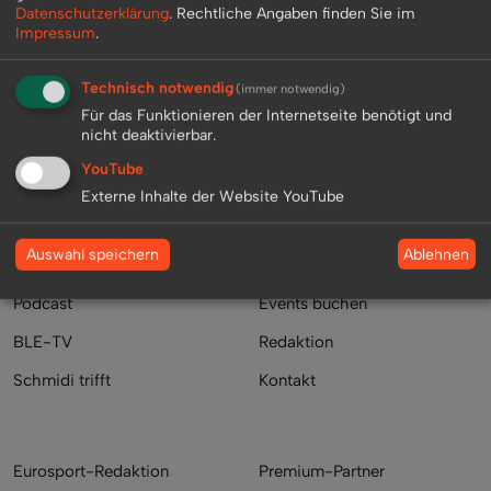
Datenschutzerklärung
.
Rechtliche Angaben finden Sie im
+49 (0) 2233 - 7 132 025
Impressum
.
info@best-live-entertainment.de
Technisch notwendig
(immer notwendig)
Für das Funktionieren der Internetseite benötigt und
nicht deaktivierbar.
YouTube
Externe Inhalte der Website YouTube
Ablehnen
Auswahl speichern
Mediathek
Buche Deinen Star
Podcast
Events buchen
BLE-TV
Redaktion
Schmidi trifft
Kontakt
Eurosport-Redaktion
Premium-Partner