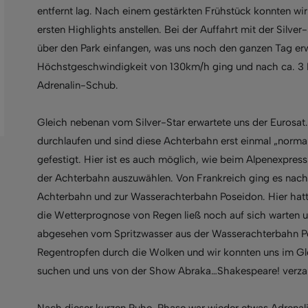
entfernt lag. Nach einem gestärkten Frühstück konnten wir
ersten Highlights anstellen. Bei der Auffahrt mit der Silve
über den Park einfangen, was uns noch den ganzen Tag erw
Höchstgeschwindigkeit von 130km/h ging und nach ca. 3 M
Adrenalin-Schub.
Gleich nebenan vom Silver-Star erwartete uns der Eurosat.
durchlaufen und sind diese Achterbahn erst einmal „norm
gefestigt. Hier ist es auch möglich, wie beim Alpenexpress 
der Achterbahn auszuwählen. Von Frankreich ging es nac
Achterbahn und zur Wasserachterbahn Poseidon. Hier hatt
die Wetterprognose von Regen ließ noch auf sich warten u
abgesehen vom Spritzwasser aus der Wasserachterbahn P
Regentropfen durch die Wolken und wir konnten uns im Gl
suchen und uns von der Show Abraka…Shakespeare! verzau
Nach dieser kurzen Ruhe-Phase war wieder etwas Adrenalin