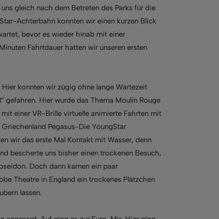
 uns gleich nach dem Betreten des Parks für die
r-Star-Achterbahn konnten wir einen kurzen Blick
artet, bevor es wieder hinab mit einer
inuten Fahrtdauer hatten wir unseren ersten
 Hier konnten wir zügig ohne lange Wartezeit
al“ gefahren. Hier wurde das Thema Moulin Rouge
mit einer VR-Brille virtuelle animierte Fahrten mit
h Griechenland Pegasus-Die YoungStar
en wir das erste Mal Kontakt mit Wasser, denn
nd bescherte uns bisher einen trockenen Besuch,
oseidon. Doch dann kamen ein paar
obe Theatre in England ein trockenes Plätzchen
bern lassen.
 angesagt. Auf ging es zur Euro-Mir. Hier ging