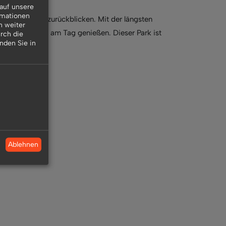
auf unsere
rmationen
Europa Park zurückblicken. Mit der längsten
n weiter
le Attraktionen am Tag genießen. Dieser Park ist
rch die
inden Sie in
.
Ablehnen