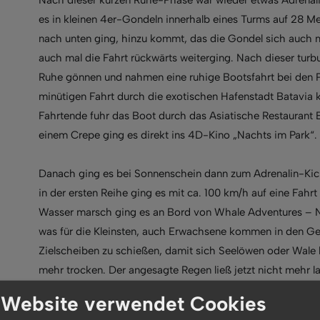
es in kleinen 4er-Gondeln innerhalb eines Turms auf 28 Me
nach unten ging, hinzu kommt, das die Gondel sich auch m
auch mal die Fahrt rückwärts weiterging. Nach dieser tur
Ruhe gönnen und nahmen eine ruhige Bootsfahrt bei den Pi
minütigen Fahrt durch die exotischen Hafenstadt Batavia 
Fahrtende fuhr das Boot durch das Asiatische Restaurant 
einem Crepe ging es direkt ins 4D-Kino „Nachts im Park“.
Danach ging es bei Sonnenschein dann zum Adrenalin-Kick
in der ersten Reihe ging es mit ca. 100 km/h auf eine Fah
Wasser marsch ging es an Bord von Whale Adventures – Nor
was für die Kleinsten, auch Erwachsene kommen in den Gen
Zielscheiben zu schießen, damit sich Seelöwen oder Wale
mehr trocken. Der angesagte Regen ließ jetzt nicht mehr l
Euro-Tower ins Trockene zurückziehen und in einer Höhe 
 Website verwendet Cookies
einmal von oben genießen.