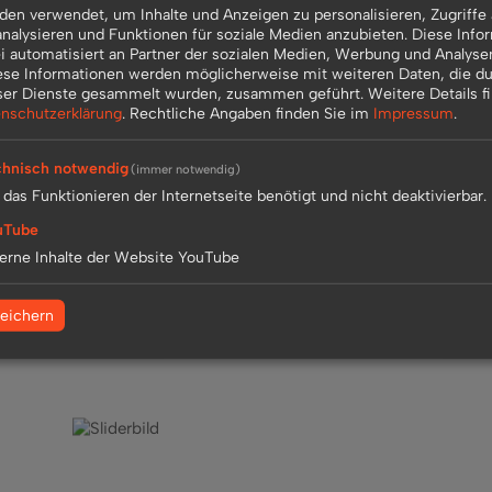
en verwendet, um Inhalte und Anzeigen zu personalisieren, Zugriffe 
nalysieren und Funktionen für soziale Medien anzubieten. Diese Info
Abschließend konnten wir auf einen wunderschönen Tag im 
 automatisiert an Partner der sozialen Medien, Werbung und Analyse
Wartezeit von ca. 30 min bei der Blue-Fire konnten wir vie
ese Informationen werden möglicherweise mit weiteren Daten, die du
ser Dienste gesammelt wurden, zusammen geführt.
Weitere Details f
für Groß und klein sehr zu empfehlen. Wir kommen wieder
nschutzerklärung
.
Rechtliche Angaben finden Sie im
Impressum
.
Redaktion:
Roland Noe und Manuela Kühn
hnisch notwendig
(immer notwendig)
 das Funktionieren der Internetseite benötigt und nicht deaktivierbar.
uTube
erne Inhalte der Website YouTube
eichern