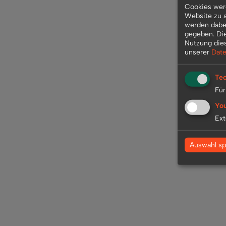
Cookies werd
Website zu a
werden dabei
gegeben. Di
Nutzung die
unserer
Date
Tec
Für
Yo
Ext
Auswahl sp