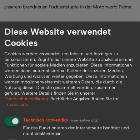
unserem brandneuen Podcaststudio in der Motorworld Palma.
Weitere Folgen findest du auf
YouTube
, Spotify und überall
Diese Website verwendet
dort, wo es Podcasts gibt.
Cookies
Cookies werden verwendet, um Inhalte und Anzeigen zu
personalisieren, Zugriffe auf unsere Website zu analysieren und
Funktionen für soziale Medien anzubieten. Diese Informationen
werden dabei automatisiert an Partner der sozialen Medien,
Werbung und Analysen weiter gegeben. Diese Informationen
werden möglicherweise mit weiteren Daten, die durch die
Nutzung dieser Dienste gesammelt wurden, zusammen
geführt.
Weitere Details finden Sie in unserer
Datenschutzerklärung
.
Rechtliche Angaben finden Sie im
Impressum
.
Technisch notwendig
(immer notwendig)
Für das Funktionieren der Internetseite benötigt und
nicht deaktivierbar.