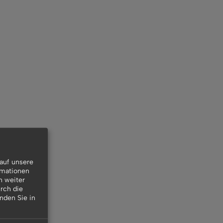
auf unsere
rmationen
n weiter
rch die
inden Sie in