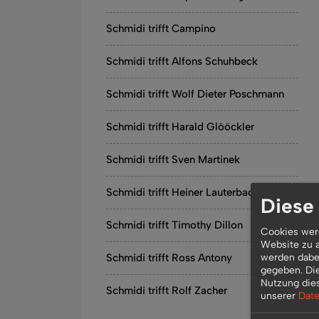
Schmidi trifft Campino
Schmidi trifft Alfons Schuhbeck
Schmidi trifft Wolf Dieter Poschmann
Schmidi trifft Harald Glööckler
Schmidi trifft Sven Martinek
Schmidi trifft Heiner Lauterbach
Diese
Schmidi trifft Timothy Dillon
Cookies werd
Website zu a
werden dabei
Schmidi trifft Ross Antony
gegeben. Di
Nutzung die
Schmidi trifft Rolf Zacher
unserer
Date