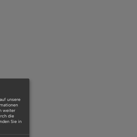
auf unsere
rmationen
n weiter
rch die
inden Sie in