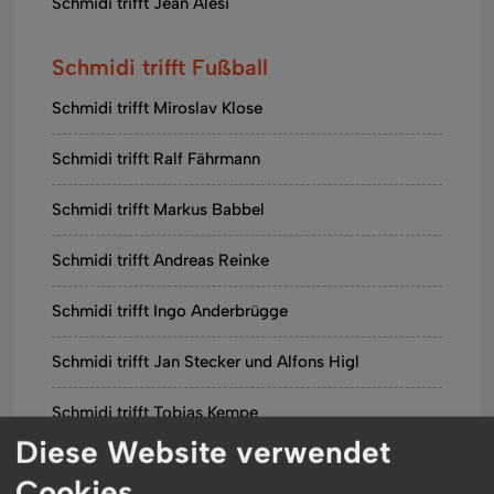
Schmidi trifft Jean Alesi
Schmidi trifft Fußball
Schmidi trifft Miroslav Klose
Schmidi trifft Ralf Fährmann
Schmidi trifft Markus Babbel
Schmidi trifft Andreas Reinke
Schmidi trifft Ingo Anderbrügge
Schmidi trifft Jan Stecker und Alfons Higl
Schmidi trifft Tobias Kempe
Diese Website verwendet
Schmidi trifft Sami Khedira
Cookies