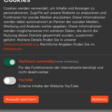
Schmidi trifft Jean-Marie-Pfaff
Cookies werden verwendet, um Inhalte und Anzeigen zu
personalisieren, Zugriffe auf unsere Website zu analysieren und
Schmidi trifft Marco Kurz und Andreas Müller
Funktionen für soziale Medien anzubieten. Diese Informationen
werden dabei automatisiert an Partner der sozialen Medien,
Werbung und Analysen weiter gegeben. Diese Informationen
Schmidi trifft Jens Lehmann
werden möglicherweise mit weiteren Daten, die durch die
Nutzung dieser Dienste gesammelt wurden, zusammen
Schmidi trifft Ailton
geführt.
Weitere Details finden Sie in unserer
Datenschutzerklärung
.
Rechtliche Angaben finden Sie im
Impressum
.
Schmidi trifft Lars und Sven Bender
Technisch notwendig
Schmidi trifft Martin Demichelis
(immer notwendig)
Für das Funktionieren der Internetseite benötigt und
nicht deaktivierbar.
Schmidi trifft Michél Mazingu-Dinzey
YouTube
Schmidi trifft Claudio Pizarro
Externe Inhalte der Website YouTube
Schmidi trifft Thomas Hitzelsberger
Ablehnen
Auswahl speichern
Schmidi trifft Xabi Alonso