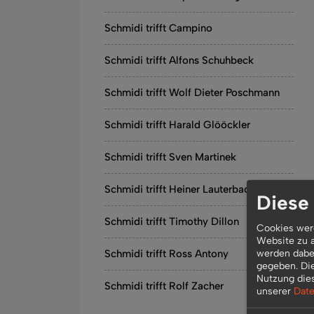
Schmidi trifft Campino
Schmidi trifft Alfons Schuhbeck
Schmidi trifft Wolf Dieter Poschmann
Schmidi trifft Harald Glööckler
Schmidi trifft Sven Martinek
Schmidi trifft Heiner Lauterbach
Diese
Schmidi trifft Timothy Dillon
Cookies werd
Website zu a
werden dabei
Schmidi trifft Ross Antony
gegeben. Di
Nutzung die
Schmidi trifft Rolf Zacher
unserer
Date