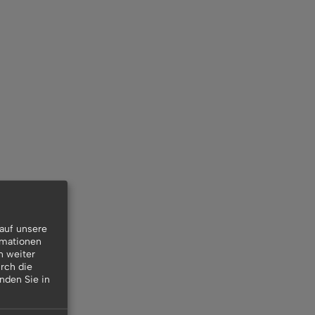
auf unsere
rmationen
n weiter
rch die
inden Sie in