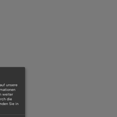
auf unsere
rmationen
n weiter
rch die
inden Sie in