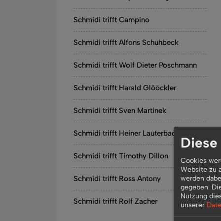
Schmidi trifft Campino
Schmidi trifft Alfons Schuhbeck
Schmidi trifft Wolf Dieter Poschmann
Schmidi trifft Harald Glööckler
Schmidi trifft Sven Martinek
Schmidi trifft Heiner Lauterbach
Diese
Schmidi trifft Timothy Dillon
Cookies werd
Website zu a
werden dabei
Schmidi trifft Ross Antony
gegeben. Di
Nutzung die
Schmidi trifft Rolf Zacher
unserer
Date