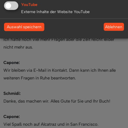
Wie man´s nimmt. Die einen sind neugierig, haben viele Fragen
YouTube
und interessieren sich für die Zeitgeschichte. Andere sind
Externe Inhalte der Website YouTube
weniger bis gar nicht interessiert!
Ablehnen
Auswahl speichern
Schmidi:
Ich hätte noch viel mehr Fragen aber die Zeit reicht leider
nicht mehr aus.
Capone:
Wir bleiben via E-Mail in Kontakt. Dann kann ich Ihnen alle
weiteren Fragen in Ruhe beantworten.
Schmidi:
Danke, das machen wir. Alles Gute für Sie und Ihr Buch!
Capone:
Viel Spaß noch auf Alcatraz und in San Francisco.