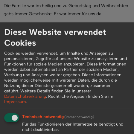
Die Familie war im heilig und zu Geburtstag und Weihnachten
gabs immer Geschenke. Er war immer für uns da.
Diese Website verwendet
Schmidi:
Wann haben Sie mitbekommen, daß er nicht gerade ein Lamm
Cookies
und der berüchtigste Gangster der Geschichte von Amerika
Cookies werden verwendet, um Inhalte und Anzeigen zu
war?
personalisieren, Zugriffe auf unsere Website zu analysieren und
Funktionen für soziale Medien anzubieten. Diese Informationen
werden dabei automatisiert an Partner der sozialen Medien,
Capone:
Werbung und Analysen weiter gegeben. Diese Informationen
Eigentlich erst sehr spät, als wir älter waren und bereits unser
werden möglicherweise mit weiteren Daten, die durch die
Nutzung dieser Dienste gesammelt wurden, zusammen
eigenes Leben führten.
geführt.
Weitere Details finden Sie in unserer
Datenschutzerklärung
.
Rechtliche Angaben finden Sie im
Impressum
.
Schmidi:
Sie tragen den Namen "Capone". Ist das Fluch oder Segen?
Technisch notwendig
(immer notwendig)
Für das Funktionieren der Internetseite benötigt und
Capone:
nicht deaktivierbar.