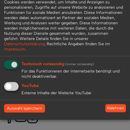
Cookies werden verwendet, um Inhalte und Anzeigen zu
Gerd Müller mit Pressesprecher Stefan Schmidt von der SpVgg
personalisieren, Zugriffe auf unsere Website zu analysieren und
Funktionen für soziale Medien anzubieten. Diese Informationen
Unterhaching (3 Liga) 2012
werden dabei automatisiert an Partner der sozialen Medien,
Werbung und Analysen weiter gegeben. Diese Informationen
werden möglicherweise mit weiteren Daten, die durch die
Nutzung dieser Dienste gesammelt wurden, zusammen
geführt.
Weitere Details finden Sie in unserer
Zurück zur Übersicht
Datenschutzerklärung
.
Rechtliche Angaben finden Sie im
Impressum
.
Technisch notwendig
(immer notwendig)
Für das Funktionieren der Internetseite benötigt und
nicht deaktivierbar.
YouTube
+49 (0) 2233 - 7 132 025
Externe Inhalte der Website YouTube
info@best-live-entertainment.de
Ablehnen
Auswahl speichern