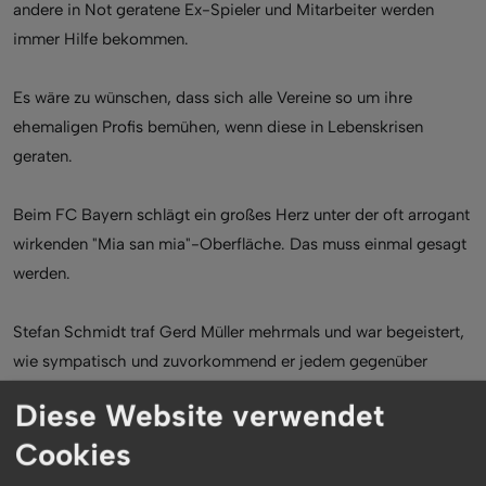
andere in Not geratene Ex-Spieler und Mitarbeiter werden
immer Hilfe bekommen.
Es wäre zu wünschen, dass sich alle Vereine so um ihre
ehemaligen Profis bemühen, wenn diese in Lebenskrisen
geraten.
Beim FC Bayern schlägt ein großes Herz unter der oft arrogant
wirkenden "Mia san mia"-Oberfläche. Das muss einmal gesagt
werden.
Stefan Schmidt traf Gerd Müller mehrmals und war begeistert,
wie sympatisch und zuvorkommend er jedem gegenüber
getreten ist. Gerd Müller ist seit Stefan Schmidts Jugendzeit
Diese Website verwendet
sein Vorbild und bis heute sein Idol. Der Bomber der Nation.
Cookies