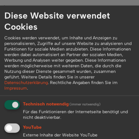
Loona:
Diese Website verwendet
Ja sehr schlimm. Gerade die Künstlerbranche leidet sehr
darunter! Aber auch andere stehen vor dem Ruin.
Cookies
Cookies werden verwendet, um Inhalte und Anzeigen zu
Schmidi:
personalisieren, Zugriffe auf unsere Website zu analysieren und
Bis du mit den Einschränkungen die weltweit getroffen werden
Funktionen für soziale Medien anzubieten. Diese Informationen
werden dabei automatisiert an Partner der sozialen Medien,
einverstanden?
Werbung und Analysen weiter gegeben. Diese Informationen
werden möglicherweise mit weiteren Daten, die durch die
Nutzung dieser Dienste gesammelt wurden, zusammen
Loona:
geführt.
Weitere Details finden Sie in unserer
Das entscheiden die Regierungen was gemacht wird in diesen
Datenschutzerklärung
.
Rechtliche Angaben finden Sie im
Impressum
.
schlimmen Zeiten. Menschen sterben und da muss alles dafür
getan werden dass man diese Situation in den Griff bekommt
Technisch notwendig
(immer notwendig)
und die Menschen ob alt und jung schützt. Egal ob Maske
Für das Funktionieren der Internetseite benötigt und
tragen, Abstand halten usw. Ich hoffe und wünsche mir das
nicht deaktivierbar.
alles wieder besser wird.
YouTube
Externe Inhalte der Website YouTube