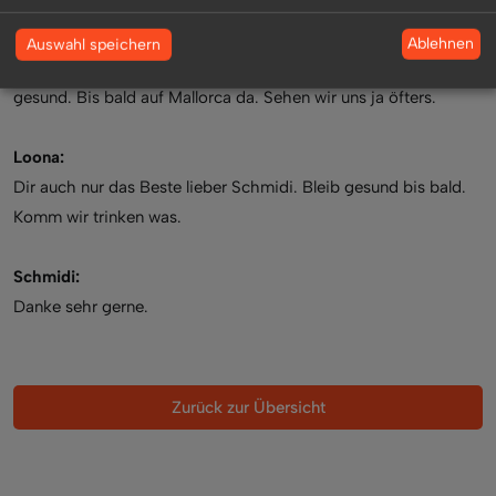
Schmidi:
Danke Dir Loona fürs Interview. Ich wünsche Dir und Deiner
Ablehnen
Auswahl speichern
Familie noch eine tolle sonnige Zeit hier im Club und bleib
gesund. Bis bald auf Mallorca da. Sehen wir uns ja öfters.
Loona:
Dir auch nur das Beste lieber Schmidi. Bleib gesund bis bald.
Komm wir trinken was.
Schmidi:
Danke sehr gerne.
Zurück zur Übersicht