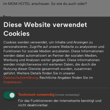
im MGM HOTEL anschauen. So wie du auch oder?
Roy:
Diese Website verwendet
Yes. Das wird ein riesen Fight mit Millionen Boxfans an den TV
Geräten. Ich freue mich darauf und es wird ein sehr enger
Cookies
Fight.
Cookies werden verwendet, um Inhalte und Anzeigen zu
personalisieren, Zugriffe auf unsere Website zu analysieren und
Schmidi:
Funktionen für soziale Medien anzubieten. Diese Informationen
werden dabei automatisiert an Partner der sozialen Medien,
Was glaubst du wer am Ende den Kampf gewinnt!
Werbung und Analysen weiter gegeben. Diese Informationen
werden möglicherweise mit weiteren Daten, die durch die
Nutzung dieser Dienste gesammelt wurden, zusammen
Roy:
geführt.
Weitere Details finden Sie in unserer
Es gibt keinen KO. Ich glaube das Maywether hier in Vegas den
Datenschutzerklärung
.
Rechtliche Angaben finden Sie im
Impressum
.
Fight nach Punkten für sich entscheiden wird.
Technisch notwendig
(immer notwendig)
Schmidi:
Für das Funktionieren der Internetseite benötigt und
Wo wirst du sitzen während des Fights?
nicht deaktivierbar.